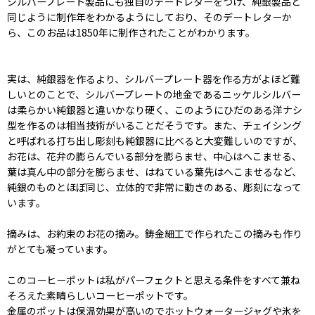
シルバープレート製品にも独自のデートレターをつけ、純銀製品と
同じように制作年をわかるようにしており、そのデートレターか
ら、このお品は1850年に制作されたことがわかります。
実は、純銀器を作るより、シルバープレート器を作る方がよほど難
しいとのことで、シルバープレートの地金であるニッケルシルバー
は柔らかい純銀器と違いかなり硬く、このようにひだのある洋ナシ
型を作るのは相当技術がいることだそうです。また、チェイシング
と呼ばれる打ち出し彫刻も純銀器に比べると大変難しいのですが、
お花は、花弁の膨らんでいる部分を膨らませ、中心はへこませる、
葉は真ん中の部分を膨らませ、はねている葉先はへこませるなど、
純銀のものとほぼ同じ、立体的で非常に動きのある、彫刻になって
います。
摘みは、お約束のお花の摘み。鋳金細工で作られたこの摘みも作り
がとても凝っています。
このコーヒーポットは私がパーフェクトと思える条件をすべて兼ね
そろえた素晴らしいコーヒーポットです。
金属のポットは保温効果が高いのでホットウォータージャグや氷を