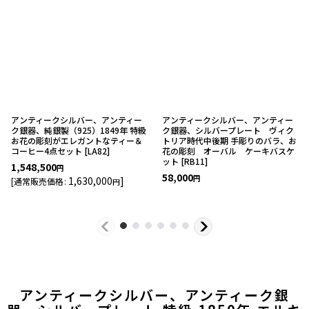
アンティークシルバー、アンティー
アンティークシルバー、アンティー
ク銀器、純銀製（925）1849年 特級
ク銀器、シルバープレート ヴィク
お花の彫刻がエレガントなティー＆
トリア時代中後期 手彫りのバラ、お
コーヒー4点セット
[
LA82
]
花の彫刻 オーバル ケーキバスケ
ット
[
RB11
]
1,548,500
円
58,000
円
1,630,000
]
[
通常販売価格
:
円
アンティークシルバー、アンティーク銀