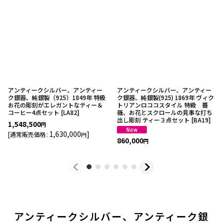
アンティークシルバー、アンティー
アンティークシルバー、アンティー
ク銀器、純銀製（925）1849年 特級
ク銀器、純銀製(925) 1869年 ヴィク
お花の彫刻がエレガントなティー＆
トリアンロココスタイル 特級 薔
コーヒー4点セット
[
LA82
]
薇、お花とスクロールの見事な打ち
出し彫刻 ティー３点セット
[
BA19
]
1,548,500
円
1,630,000
]
[
通常販売価格
:
円
860,000
円
アンティークシルバー、アンティーク銀