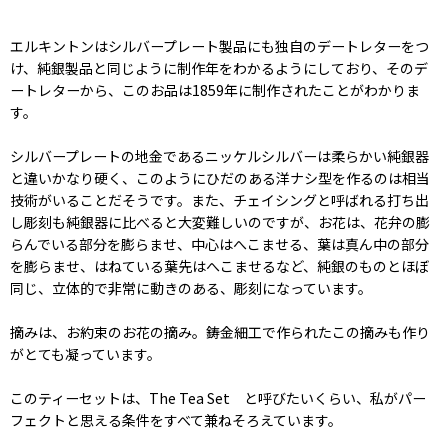
エルキントンはシルバープレート製品にも独自のデートレターをつ
け、純銀製品と同じように制作年をわかるようにしており、そのデ
ートレターから、このお品は1859年に制作されたことがわかりま
す。
シルバープレートの地金であるニッケルシルバーは柔らかい純銀器
と違いかなり硬く、このようにひだのある洋ナシ型を作るのは相当
技術がいることだそうです。また、チェイシングと呼ばれる打ち出
し彫刻も純銀器に比べると大変難しいのですが、お花は、花弁の膨
らんでいる部分を膨らませ、中心はへこませる、葉は真ん中の部分
を膨らませ、はねている葉先はへこませるなど、純銀のものとほぼ
同じ、立体的で非常に動きのある、彫刻になっています。
摘みは、お約束のお花の摘み。鋳金細工で作られたこの摘みも作り
がとても凝っています。
このティーセットは、The Tea Set と呼びたいくらい、私がパー
フェクトと思える条件をすべて兼ねそろえています。