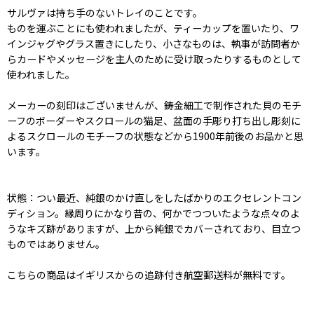
サルヴァは持ち手のないトレイのことです。
ものを運ぶことにも使われましたが、ティーカップを置いたり、ワ
インジャグやグラス置きにしたり、小さなものは、執事が訪問者か
らカードやメッセージを主人のために受け取ったりするものとして
使われました。
メーカーの刻印はございませんが、鋳金細工で制作された貝のモチ
ーフのボーダーやスクロールの猫足、盆面の手彫り打ち出し彫刻に
よるスクロールのモチーフの状態などから1900年前後のお品かと思
います。
状態：つい最近、純銀のかけ直しをしたばかりのエクセレントコン
ディション。縁周りにかなり昔の、何かでつついたような点々のよ
うなキズ跡がありますが、上から純銀でカバーされており、目立つ
ものではありません。
こちらの商品はイギリスからの追跡付き航空郵送料が無料です。