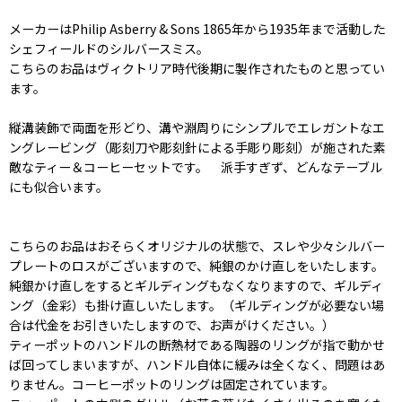
メーカーはPhilip Asberry & Sons 1865年から1935年まで活動した
シェフィールドのシルバースミス。
こちらのお品はヴィクトリア時代後期に製作されたものと思ってい
ます。
縦溝装飾で両面を形どり、溝や淵周りにシンプルでエレガントなエ
ングレービング（彫刻刀や彫刻針による手彫り彫刻）が施された素
敵なティー＆コーヒーセットです。 派手すぎず、どんなテーブル
にも似合います。
こちらのお品はおそらくオリジナルの状態で、スレや少々シルバー
プレートのロスがございますので、純銀のかけ直しをいたします。
純銀かけ直しをするとギルディングもなくなりますので、ギルディ
ング（金彩）も掛け直しいたします。（ギルディングが必要ない場
合は代金をお引きいたしますので、お声がけください。）
ティーポットのハンドルの断熱材である陶器のリングが指で動かせ
ば回ってしまいますが、ハンドル自体に緩みは全くなく、問題はあ
りません。コーヒーポットのリングは固定されています。