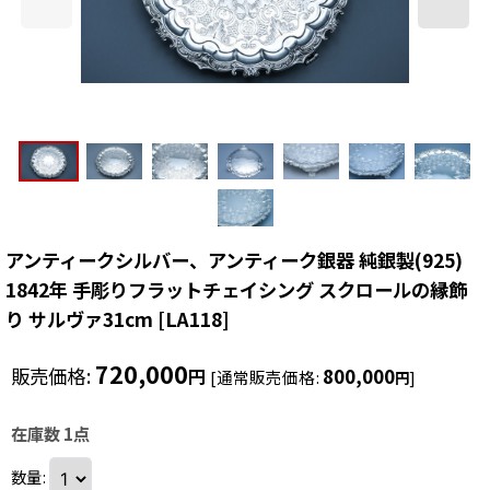
アンティークシルバー、アンティーク銀器 純銀製(925)
1842年 手彫りフラットチェイシング スクロールの縁飾
り サルヴァ31cm
[
LA118
]
720,000
販売価格
:
800,000
円
[
通常販売価格
:
]
円
在庫数 1点
数量
: