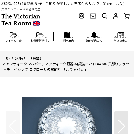
純銀製(925) 1842年 制作 手彫りが美しい丸型脚付のサルヴァ31cm（お盆）
英国アンティーク銀器専門店
アイテム一覧
材質別カテゴリ
ご利用案内
初めての方へ
当店の歩み
TOP
>
シルバー（純銀）
>
アンティークシルバー、アンティーク銀器 純銀製(925) 1842年 手彫りフラッ
トチェイシング スクロールの縁飾り サルヴァ31cm