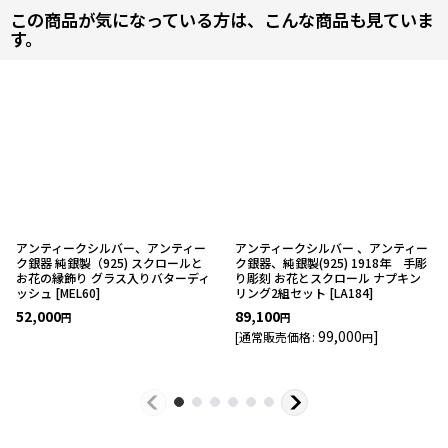
この商品が気になっている方は、こんな商品も見ていま
す。
アンティークシルバー、アンティー
アンティークシルバー 、アンティー
ク銀器 純銀製（925) スクロールと
ク銀器、純銀製(925) 1918年 手彫
お花の縁飾り グラス入りバターディ
り彫刻 お花とスクロール ナプキン
ッシュ
[
MEL60
]
リング2組セット
[
LA184
]
52,000
89,100
円
円
99,000
]
[
通常販売価格
:
円