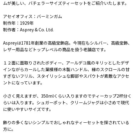
ムが美しい、バチェラーサイズティーセットをご紹介いたします。
アセイオフィス：バーミンガム
制作年：1929年
制作者：Asprey & Co. Ltd.
Aspreyは1781年創業の高級宝飾店。今現在もシルバー、高級宝飾、
レザー用品などトップレベルの商品を扱う老舗店です。
１２面に面取りされたボディー、アールデコ風のキリッとしたデザ
インながらカールした葉模様の木製ハンドル、縁のスクロールの甘
すぎないフリル、スタイリッシュな脚部やスパウトが素敵なアクセ
ントになっています。
小さく見えますが、350mlくらい入りますのでティーカップ2杯分く
らいは入ります。シュガーポット、クリームジャグは小さめで現代
に使いやすいサイズです。
飾りの多くないシンプルでおしゃれなティーセットを探されている
方に。