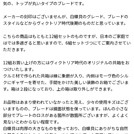
気の、トップが丸いタイプのブレードです。
メーカーの刻印はございませんが、白蝶貝のグレード、ブレードの
スタイルなどからヴィクトリア時代後期のものだと思っています。
こちらの商品はもともと12組セットのものですが、日本のご家庭で
はでは多過ぎると思いますので、6組セットづつにてご案内させてい
ただきます。
12組お買い上げの方にはヴィクトリア時代のオリジナルの共箱をお
つけいたします。
クルミ材で作られた共箱は縁に象嵌が入り、内側はモーヴ色のシル
クにギャザーを寄せた、手間をかけた美しい装飾のお箱でございま
す。箱は２段になっており、上の箱は取り外しができます。
お品物はあまり使われていなかったと見え、少々の使用キズはござ
いますものの、ブレードは鏡面状態を保っています。ほんの小さな
部分でプレートのロスがある箇所が数箇所ございますが、よくよく
見ないとわからない程度です。
白蝶貝は肉厚の大きなものを使っており、白蝶貝にありがちな自然