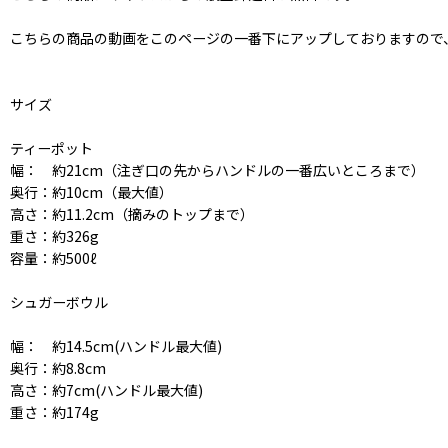
こちらの商品の動画をこのページの一番下にアップしておりますので、
サイズ
ティーポット
幅： 約21cm（注ぎ口の先からハンドルの一番広いところまで）
奥行：約10cm（最大値）
高さ：約11.2cm（摘みのトップまで）
重さ：約326g
容量：約500ℓ
シュガーボウル
幅： 約14.5cm(ハンドル最大値)
奥行：約8.8cm
高さ：約7cm(ハンドル最大値)
重さ：約174g