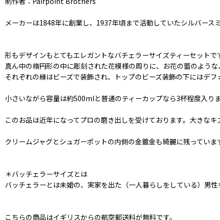
制作者：Pairpoint Brothers
メーカーは1848年に創業し、1937年頃まで活動していたシルバース
形もデザインもとてもエレガントなバチェラーサイズティーセットで
真ん中の楕円形の中に彫刻された花模様の周りに、お花の蕾のような
それぞれの縁はビーズで装飾され、トップのビーズ装飾の下にはデフ
小さいながら容量は約500mlと普通のティーカップなら3杯程度入り
このお品は近年になってプロの磨き出しを受けております。大きなキ
クリームジャグとシュガーポットの内側の金鍍金も綺麗に残っていま
＊バッチェラーサイズとは
バッチェラーとは未婚の、実家を出た（一人暮らしをしている）男性
こちらの商品はイギリスからの航空郵送料が無料です。