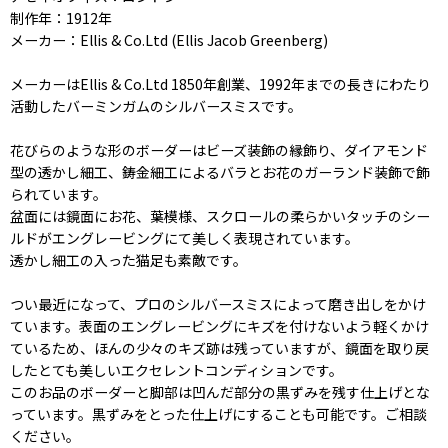
制作年：1912年
メーカー：Ellis & Co.Ltd (Ellis Jacob Greenberg)
メーカーはEllis & Co.Ltd 1850年創業、1992年までの長きにわたり
活動したバーミンガムのシルバースミスです。
花びらのような形のボーダーはビーズ装飾の縁飾り、ダイアモンド
型の透かし細工、鋳金細工によるバラとお花のガーランド装飾で飾
られています。
盆面には鏡面にお花、葉模様、スクロールの柔らかいタッチのシー
ルドがエングレービングにて美しく表現されています。
透かし細工の入った猫足も素敵です。
つい最近になって、プロのシルバースミスによって磨き出しをかけ
ています。表面のエングレービングにキズを付けないよう軽くかけ
ているため、ほんの少々のキズ跡は残っていますが、鏡面を取り戻
したとても美しいエクセレントコンディションです。
このお品のボーダーと脚部は凹んだ部分の黒ずみを残す仕上げとな
っています。黒ずみをとった仕上げにすることも可能です。ご相談
ください。