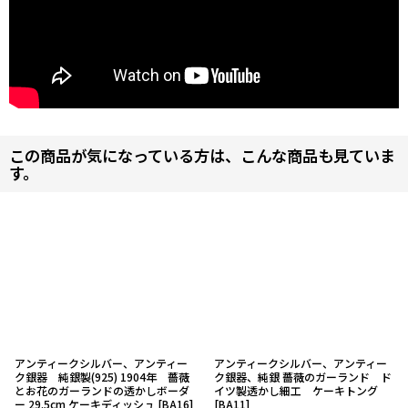
この商品が気になっている方は、こんな商品も見ていま
す。
アンティークシルバー、アンティー
アンティークシルバー、アンティー
ク銀器 純銀製(925) 1904年 薔薇
ク銀器、純銀 薔薇のガーランド ド
とお花のガーランドの透かしボーダ
イツ製透かし細工 ケーキトング
ー 29.5cm ケーキディッシュ
[
BA16
]
[
BA11
]