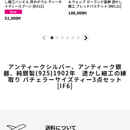
し細工ハンドル 貝のボウル ティーキ
＆ウェッブ ガーランド装飾 透かし
ャディースプーン
[
BA21
]
細工 ブレッドバスケット
[
MEL21
]
188,000
円
52,000
円
アンティークシルバー、アンティーク銀
器、純銀製(925)1902年 透かし細工の縁
取り バチェラーサイズティー3点セット
[
IF6
]
送料について