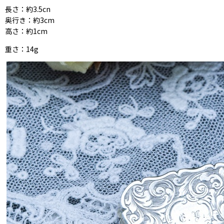
長さ：約3.5cn
奥行き：約3cm
高さ：約1cm
重さ：14g