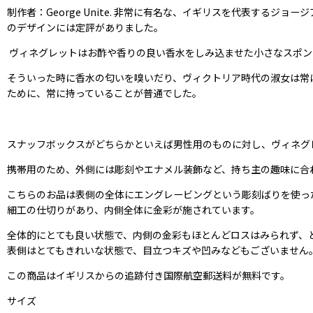
制作者：George Unite. 非常に有名な、イギリスを代表する
のデザインには定評がありました。
ヴィネグレットはお酢や香りの良い香水をしみ込ませた小さなスポン
そういった時に香水の匂いを嗅いだり、ヴィクトリア時代の淑女は常
ために、常に持っていることが普通でした。
スナッフボックスがどちらかといえば男性用のものに対し、ヴィネグ
携帯用のため、外側には彫刻やエナメル装飾など、持ち主の趣味に合
こちらのお品は表側の全体にエングレービングという彫刻ばりを使っ
細工の仕切りがあり、内側全体に金彩が施されています。
全体的にとても良い状態で、内側の金彩もほとんどロスはみられず、
表側はとてもきれいな状態で、目立つキズや凹みなどもございません
この商品はイギリスからの追跡付き国際航空郵送料が無料です。
サイズ