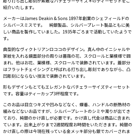
彫り打ち出し彫刻が素敵なバチェラーサイズ＊のティーセットをご
紹介いたします。
メーカーはJames Deakin & Sons 1897年創業のシェフィールドの
シルバースミスです。 純銀製品、シルバープレート製品ともに美
しい商品を製作していました。1935年ごろまで活動していたようで
す。
典型的なヴィクトリアンロココのデザイン。真ん中のイニシャルや
家紋を入れる鏡面部分の周りは薔薇の花、スクロールと葉模様で囲
まれ、他はお花、葉模様、スクロールで装飾されています。蓋部分
はフラットチェイシングと呼ばれる打ち出し彫刻でありながら、凸
凹彫刻にならない技法で装飾されています。
形もデザインもとてもエレガントなバチェラーサイズティーセット
です。容量はティーカップ3杯程度です。
このお品は目立つキズや凹みなどなく、蝶番、ハンドルの断熱材の
緩みなどないお品ですが、シルバープレートのシミや濁りが出てき
ており、純銀のかけ直しが必要です。かけ直し代金は商品に含まれ
ています。出来上がりまで2週間程度お時間をいただきます。純銀の
かけ直しの際は今現在残っている金メッキ部分も銀でカバーされま