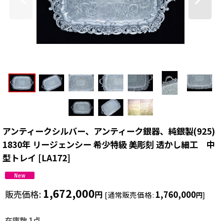
アンティークシルバー、アンティーク銀器、純銀製(925)
1830年 リージェンシー 希少特級 美彫刻 透かし細工 中
型トレイ
[
LA172
]
1,672,000
販売価格
:
1,760,000
円
[
通常販売価格
:
]
円
在庫数 1点