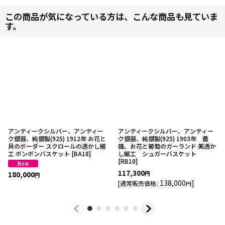
この商品が気になっている方は、こんな商品も見ていま
す。
アンティークシルバー、アンティー
アンティークシルバー、アンティー
ク銀器、純銀製(925) 1912年 お花と
ク銀器、純銀製(925) 1903年 薔
貝のボーダー スクロールの透かし細
薇、お花と葡萄のガーランド 美透か
工 ボンボンバスケット
[
BA18
]
し細工 シュガーバスケット
[
RB10
]
117,300
180,000
円
円
138,000
]
[
通常販売価格
:
円