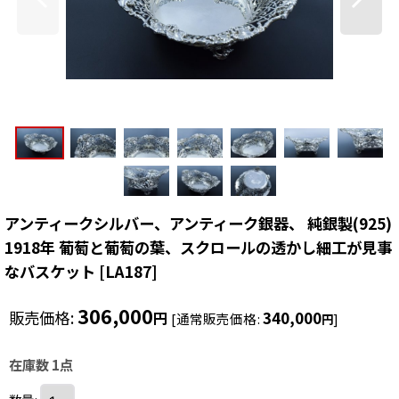
アンティークシルバー、アンティーク銀器、 純銀製(925)
1918年 葡萄と葡萄の葉、スクロールの透かし細工が見事
なバスケット
[
LA187
]
306,000
販売価格
:
340,000
円
[
通常販売価格
:
]
円
在庫数 1点