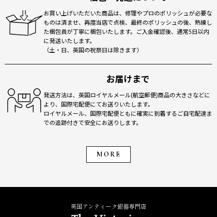
お買い上げいただいた商品は、修理やプロのポリッシュが必要な
ものは済ませ、再度当店で点検、最終のポリッシュの後、熟練し
た梱包員が丁寧に梱包いたします。ご入金確認後、通常5日以内
に発送いたします。
（土・日、英国の祝祭日は除きます）
お届けまで
発送方法は、英国ロイヤルメール(航空郵便)商品の大きさなどに
より、国際宅配便にてお送りいたします。
ロイヤルメール、国際宅配便ともに確実に到着するご自宅配達ま
での追跡付きで安全にお送りします。
MORE
英国アンティーク銀器専門店