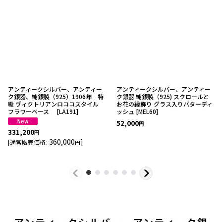
アンティークシルバー、アンティー
アンティークシルバー、アンティー
ク銀器、純銀製（925）1906年 特
ク銀器 純銀製（925) スクロールと
級 ヴィクトリアンロココスタイル
お花の縁飾り グラス入りバターディ
フラワーベース
[
LA191
]
ッシュ
[
MEL60
]
52,000
円
331,200
円
360,000
]
[
通常販売価格
:
円