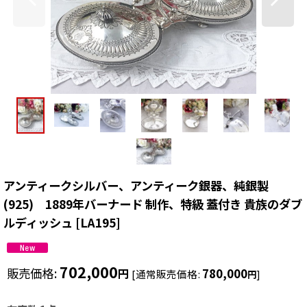
アンティークシルバー、アンティーク銀器、純銀製
(925) 1889年バーナード 制作、特級 蓋付き 貴族のダブ
ルディッシュ
[
LA195
]
702,000
販売価格
:
780,000
円
[
通常販売価格
:
]
円