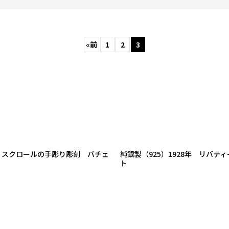
«
前
1
2
3
絞り込む
 スクロールの手彫り彫刻 バチェ
純銀製（925）1928年 リバテ
ト