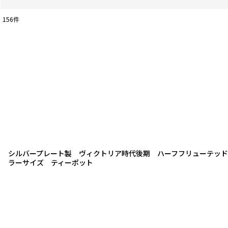
156
件
表示数
:
並び順
:
シルバープレート製 ヴィクトリア時代後期 ハーフフリューテッド
ラーサイズ ティーポット