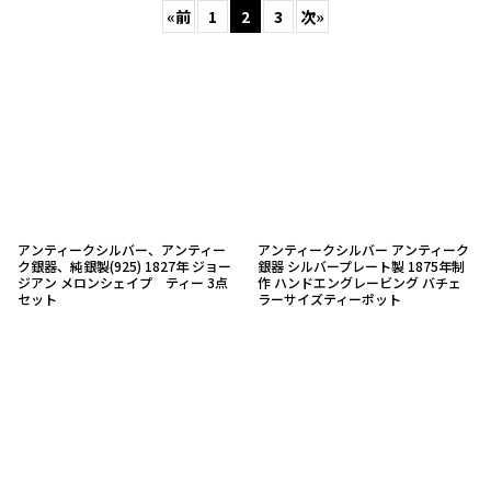
«
前
1
2
3
次
»
並び順
:
絞り込む
アンティークシルバー、アンティー
アンティークシルバー アンティーク
ク銀器、純銀製(925) 1827年 ジョー
銀器 シルバープレート製 1875年制
ジアン メロンシェイプ ティー 3点
作 ハンドエングレービング バチェ
セット
ラーサイズティーポット