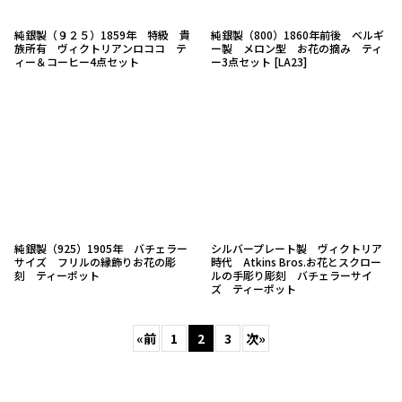
純銀製（９２５）1859年 特級 貴
純銀製（800）1860年前後 ベルギ
族所有 ヴィクトリアンロココ テ
ー製 メロン型 お花の摘み ティ
ィー＆コーヒー4点セット
ー3点セット
[
LA23
]
純銀製（925）1905年 バチェラー
シルバープレート製 ヴィクトリア
サイズ フリルの縁飾りお花の彫
時代 Atkins Bros.お花とスクロー
刻 ティーポット
ルの手彫り彫刻 バチェラーサイ
ズ ティーポット
«
前
1
2
3
次
»