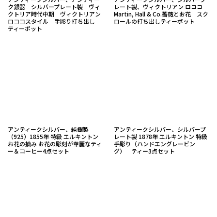
ク銀器 シルバープレート製 ヴィ
レート製、ヴィクトリアン ロココ
クトリア時代中期 ヴィクトリアン
Martin, Hall & Co.薔薇とお花 スク
ロココスタイル 手彫り打ち出し
ロールの打ち出しティーポット
ティーポット
アンティークシルバー、純銀製
アンティークシルバー、シルバープ
（925）1855年 特級 エルキントン
レート製 1878年 エルキントン 特級
お花の摘み お花の彫刻が華麗なティ
手彫り（ハンドエングレービン
ー＆コーヒー4点セット
グ） ティー3点セット